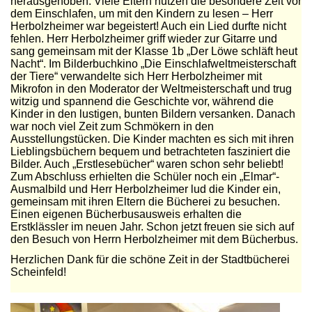
herausgehoben. Viele Eltern nutzen die besondere Zeit vor
dem Einschlafen, um mit den Kindern zu lesen – Herr
Herbolzheimer war begeistert! Auch ein Lied durfte nicht
fehlen. Herr Herbolzheimer griff wieder zur Gitarre und
sang gemeinsam mit der Klasse 1b „Der Löwe schläft heut
Nacht“. Im Bilderbuchkino „Die Einschlafweltmeisterschaft
der Tiere“ verwandelte sich Herr Herbolzheimer mit
Mikrofon in den Moderator der Weltmeisterschaft und trug
witzig und spannend die Geschichte vor, während die
Kinder in den lustigen, bunten Bildern versanken. Danach
war noch viel Zeit zum Schmökern in den
Ausstellungstücken. Die Kinder machten es sich mit ihren
Lieblingsbüchern bequem und betrachteten fasziniert die
Bilder. Auch „Erstlesebücher“ waren schon sehr beliebt!
Zum Abschluss erhielten die Schüler noch ein „Elmar“-
Ausmalbild und Herr Herbolzheimer lud die Kinder ein,
gemeinsam mit ihren Eltern die Bücherei zu besuchen.
Einen eigenen Bücherbusausweis erhalten die
Erstklässler im neuen Jahr. Schon jetzt freuen sie sich auf
den Besuch von Herrn Herbolzheimer mit dem Bücherbus.
Herzlichen Dank für die schöne Zeit in der Stadtbücherei
Scheinfeld!